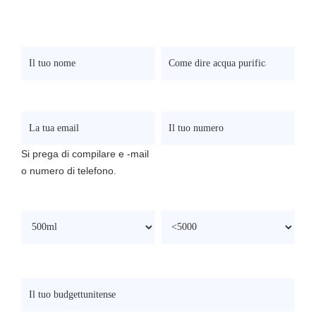
that all your informations won't be leaked to anyone
.
Il Tuo Nome
*
Cosa Produrre?
*
La Tua Email
Il Tuo Numero
Si prega di compilare e -mail
o numero di telefono.
Capacità Di Riempimento
*
Velocità/bph
*
Il Tuo Budget(Dollaro Statunitense)