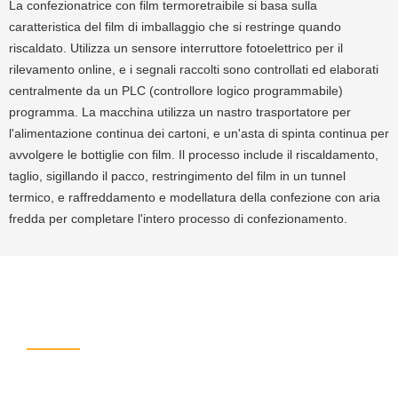
La confezionatrice con film termoretraibile si basa sulla
caratteristica del film di imballaggio che si restringe quando
riscaldato. Utilizza un sensore interruttore fotoelettrico per il
rilevamento online, e i segnali raccolti sono controllati ed elaborati
centralmente da un PLC (controllore logico programmabile)
programma. La macchina utilizza un nastro trasportatore per
l'alimentazione continua dei cartoni, e un'asta di spinta continua per
avvolgere le bottiglie con film. Il processo include il riscaldamento,
taglio, sigillando il pacco, restringimento del film in un tunnel
termico, e raffreddamento e modellatura della confezione con aria
fredda per completare l'intero processo di confezionamento.
Lascia Il Tuo Messaggio
If you're interested in the product
, Invia i tuoi requisiti e
contatti e quindi ti contatteremo tra due giorni.
We promise