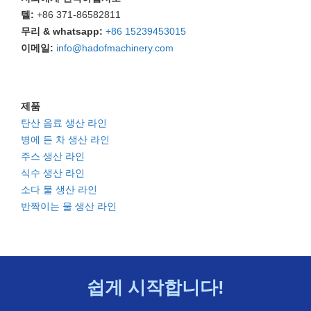
텔:
+86 371-86582811
무리 & whatsapp:
+86 15239453015
이메일:
info@hadofmachinery.com
제품
탄산 음료 생산 라인
병에 든 차 생산 라인
주스 생산 라인
식수 생산 라인
소다 물 생산 라인
반짝이는 물 생산 라인
쉽게 시작합니다!