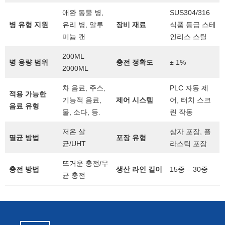
애완 동물 병,
SUS304/316
병 유형 지원
유리 병, 알루
장비 재료
식품 등급 스테
미늄 캔
인리스 스틸
200ML –
병 용량 범위
충전 정확도
± 1%
2000ML
차 음료, 주스,
PLC 자동 제
적용 가능한
기능적 음료,
제어 시스템
어, 터치 스크
음료 유형
물, 소다, 등.
린 작동
저온 살
상자 포장, 플
멸균 방법
포장 유형
균/UHT
라스틱 포장
뜨거운 충전/무
충전 방법
생산 라인 길이
15중 – 30중
균 충전