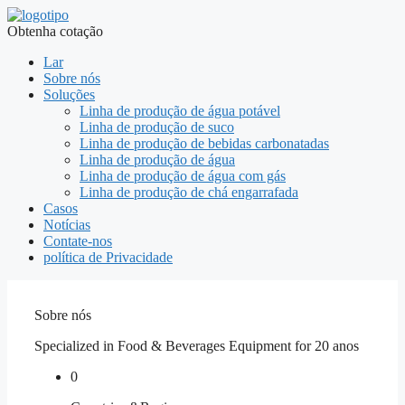
Obtenha cotação
Lar
Sobre nós
Soluções
Linha de produção de água potável
Linha de produção de suco
Linha de produção de bebidas carbonatadas
Linha de produção de água
Linha de produção de água com gás
Linha de produção de chá engarrafada
Casos
Notícias
Contate-nos
política de Privacidade
Sobre nós
Specialized in Food & Beverages Equipment for
20
anos
0