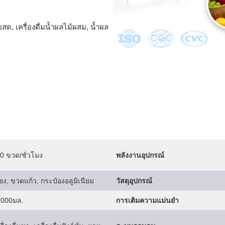
ีบสด, เครื่องดื่มน้ำผลไม้ผสม, น้ำผล
0 ขวด/ชั่วโมง
พลังงานอุปกรณ์
้ยง, ขวดแก้ว, กระป๋องอลูมิเนียม
วัสดุอุปกรณ์
2000มล.
การเติมความแม่นยำ