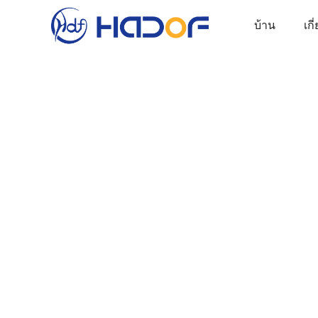
บ้าน
เกี