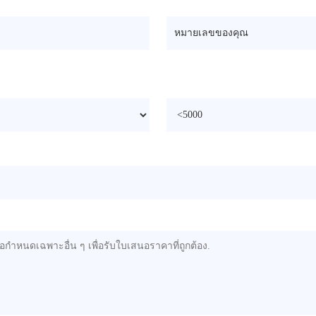
หมายเลขของคุณ
ความเร็ว/bph
*