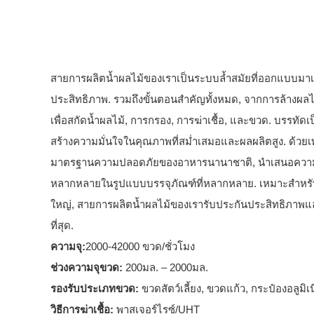
สายการผลิตน้ำผลไม้ของเราเป็นระบบล้ำสมัยที่ออกแบบมาเพื
ประสิทธิภาพ. รวมถึงขั้นตอนสำคัญทั้งหมด, จากการล้างผลไม
เพื่อสกัดน้ำผลไม้, การกรอง, การฆ่าเชื้อ, และขวด. บรรทัด
สร้างความมั่นใจในคุณภาพที่สม่ำเสมอและผลผลิตสูง. ด้วยเ
มาตรฐานความปลอดภัยของอาหารนานาชาติ, นำเสนอความยืด
หลากหลายในรูปแบบบรรจุภัณฑ์ที่หลากหลาย. เหมาะสำหรั
ใหญ่, สายการผลิตน้ำผลไม้ของเรารับประกันประสิทธิภาพแล
ที่สุด.
ความจุ:
2000-42000 ขวด/ชั่วโมง
ช่วงความจุขวด:
200มล. – 2000มล.
รองรับประเภทขวด:
ขวดสัตว์เลี้ยง, ขวดแก้ว, กระป๋องอลูมิเ
วิธีการฆ่าเชื้อ:
พาสเจอร์ไรซ์/UHT