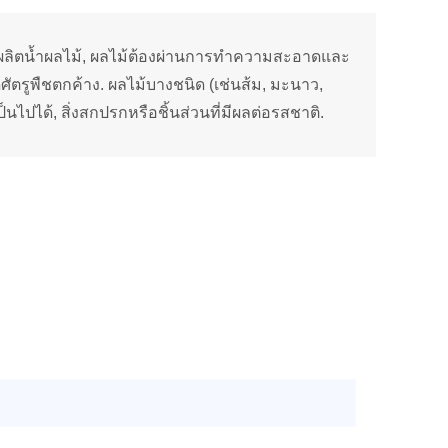
ผลิตน้ำผลไม้, ผลไม้ต้องผ่านการทำความสะอาดและ
ดศัตรูพืชตกค้าง. ผลไม้บางชนิด (เช่นส้ม, มะนาว,
็นไปได้, สิ่งสกปรกหรือชิ้นส่วนที่มีผลต่อรสชาติ.
 your informations won't be leaked to anyone
.