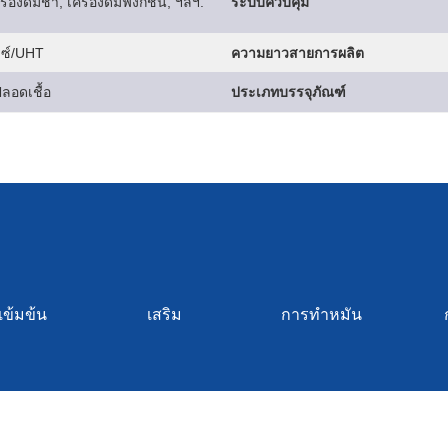
ื่องดื่มชา, เครื่องดื่มฟังก์ชั่น, ฯลฯ.
ระบบควบคุม
รซ์/UHT
ความยาวสายการผลิต
ปลอดเชื้อ
ประเภทบรรจุภัณฑ์
ข้มข้น
เสริม
การทำหมัน