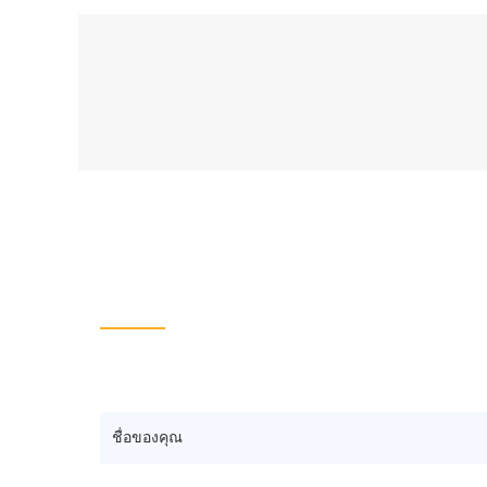
ฝากข้อความของคุณ
If you're interested in the product
, โปรดส่งความต้องการแ
ชื่อของคุณ
*